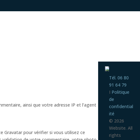
Tél. 06 80
91 64 79
I
Politique
de
mentaire, ainsi que votre adresse IP et l’agent
confidential
ité
© 2026
Website. All
Gravatar pour vérifier si vous utilisez ce
rights
rès validation de votre commentaire, votre photo