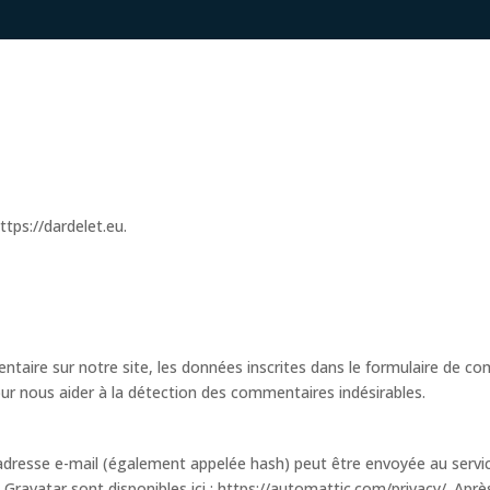
ttps://dardelet.eu.
aire sur notre site, les données inscrites dans le formulaire de com
our nous aider à la détection des commentaires indésirables.
dresse e-mail (également appelée hash) peut être envoyée au service 
ce Gravatar sont disponibles ici : https://automattic.com/privacy/. Ap